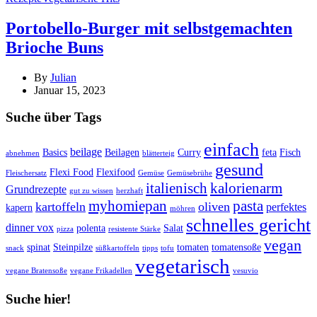
Portobello-Burger mit selbstgemachten
Brioche Buns
By
Julian
Januar 15, 2023
Suche über Tags
einfach
beilage
Basics
Beilagen
Curry
feta
Fisch
abnehmen
blätterteig
gesund
Flexi Food
Flexifood
Fleischersatz
Gemüse
Gemüsebrühe
italienisch
kalorienarm
Grundrezepte
gut zu wissen
herzhaft
pasta
myhomiepan
kartoffeln
oliven
perfektes
kapern
möhren
schnelles gericht
dinner vox
polenta
Salat
pizza
resistente Stärke
vegan
spinat
Steinpilze
tomaten
tomatensoße
snack
süßkartoffeln
tipps
tofu
vegetarisch
vegane Bratensoße
vegane Frikadellen
vesuvio
Suche hier!